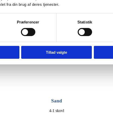
Dobbelt rive
et fra din brug af deres tjenester.
Gravearm
Afretter
Stennedlægger
4-1 skovl
Præferencer
Statistik
Tillad valgte
Sand
4-1 skovl