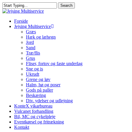
Skip
Search
to
Close
main
Search
content
search
Menu
Forside
Jejsing Multiservice
Græs
Hæk og læhegn
Jord
Sand
Træ/flis
Grus
Fliser, fortov og faste underlag
Sne og is
Ukrudt
Grene og løv
Halm, hø og poser
Gods på paller
Beskæring
Div. ydelser og udlejning
KonteX vikarbureau
Vulcanet forhandling
Bil, MC og cykelpleje
Eventkørsel og fritrækning
Kontakt