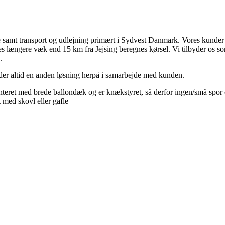
samt transport og udlejning primært i Sydvest Danmark. Vores kunder er
res længere væk end 15 km fra Jejsing beregnes kørsel. Vi tilbyder os so
.
inder altid en anden løsning herpå i samarbejde med kunden.
ret med brede ballondæk og er knækstyret, så derfor ingen/små spor o
 med skovl eller gafle