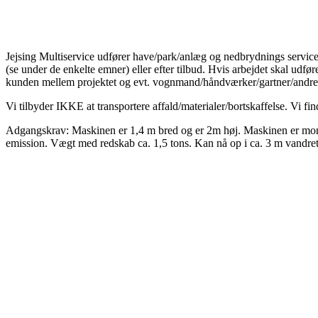
Jejsing Multiservice udfører have/park/anlæg og nedbrydnings service 
(se under de enkelte emner) eller efter tilbud. Hvis arbejdet skal udfø
kunden mellem projektet og evt. vognmand/håndværker/gartner/andre
Vi tilbyder IKKE at transportere affald/materialer/bortskaffelse. Vi f
Adgangskrav: Maskinen er 1,4 m bred og er 2m høj. Maskinen er monte
emission. Vægt med redskab ca. 1,5 tons. Kan nå op i ca. 3 m vandret